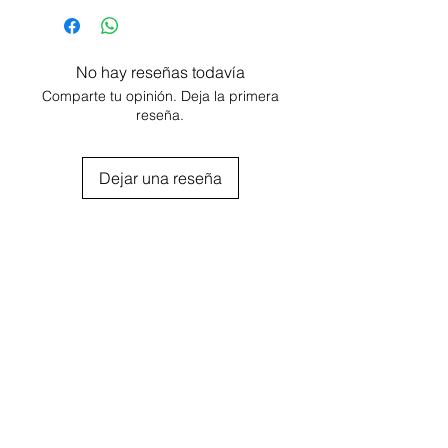
CARACTERÍSTICAS:
- Filo pulir
- Tamaño: 5,5''
No hay reseñas todavía
- Mango plástico
Comparte tu opinión. Deja la primera
- Hojas acero inoxidable
reseña.
- Tornillo regulable preciso
- Descanso meñique fijo
Dejar una reseña
- Diseño liviano y ergonómico
Agregar al carrito