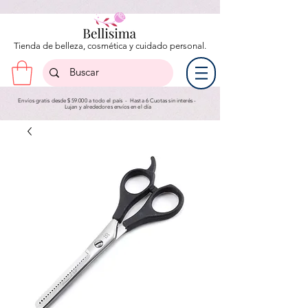
Tienda de belleza, cosmética y cuidado personal.
Envíos gratis desde $ 59.000 a todo el país - Hasta 6 Cuotas sin interés -
Lujan y a
lrededores envíos en el día