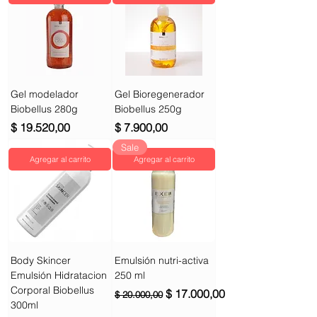
Gel modelador
Gel Bioregenerador
Biobellus 280g
Biobellus 250g
Precio
Precio
$ 19.520,00
$ 7.900,00
Sale
Agregar al carrito
Agregar al carrito
Body Skincer
Emulsión nutri-activa
Emulsión Hidratacion
250 ml
Corporal Biobellus
Precio
Precio de oferta
$ 17.000,00
$ 20.000,00
300ml