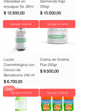
Oleosidad sin
Germende trigo
enjuague TyL 90ml
250gr
Precio
Precio
$ 12.500,00
$ 10.500,00
Agregar al carrito
Agregar al carrito
Loción
Crema de Ordeñe
Cosmetológica con
Plus 250gr
Cloruro de
Precio
$ 9.500,00
Benzalconio 240 ml
Precio
$ 6.700,00
Sale
Agregar al carrito
Agregar al carrito