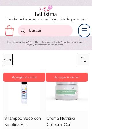
Tienda de belleza, cosmética y cuidado personal.
Envíos gratis desde $ 59.000 a todo el país - Hasta 6 Cuotas sin interés -
Lujan y a
lrededores envíos en el día
Filtro
Agregar al carrito
Agregar al carrito
Shampoo Seco con
Crema Nutritiva
Keratina Anti
Corporal Con