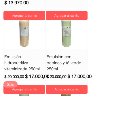
Precio
$ 13.970,00
Agregar al carrito
Agregar al carrito
Emulsión
Emulsión con
hidronutritiva
pepinos y té verde
vitaminizada 250ml
250ml
Precio
Precio de oferta
Precio
Precio de oferta
$ 17.000,00
$ 17.000,00
$ 20.000,00
$ 20.000,00
Sale
Agregar al carrito
Agregar al carrito