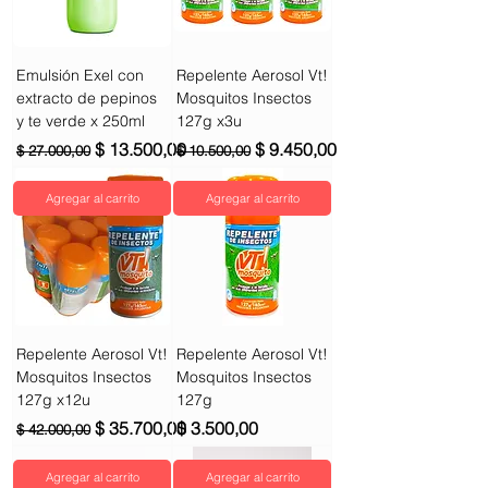
Emulsión Exel con
Repelente Aerosol Vt!
extracto de pepinos
Mosquitos Insectos
y te verde x 250ml
127g x3u
Precio
Precio de oferta
Precio
Precio de oferta
$ 13.500,00
$ 9.450,00
$ 27.000,00
$ 10.500,00
Agregar al carrito
Agregar al carrito
Repelente Aerosol Vt!
Repelente Aerosol Vt!
Mosquitos Insectos
Mosquitos Insectos
127g x12u
127g
Precio
Precio de oferta
Precio
$ 35.700,00
$ 3.500,00
$ 42.000,00
Agregar al carrito
Agregar al carrito