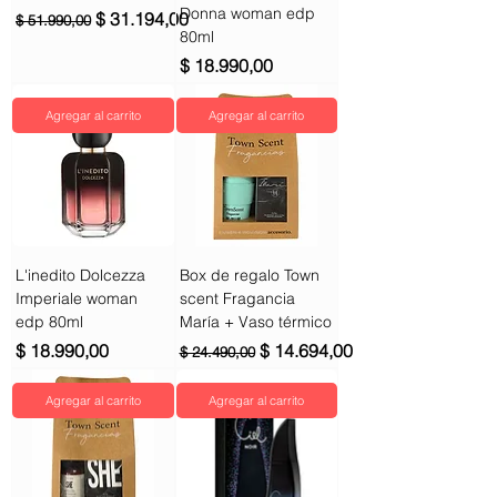
Donna woman edp
Precio
Precio de oferta
$ 31.194,00
$ 51.990,00
80ml
Precio
$ 18.990,00
Agregar al carrito
Agregar al carrito
L'inedito Dolcezza
Box de regalo Town
Imperiale woman
scent Fragancia
edp 80ml
María + Vaso térmico
Precio
Precio
Precio de oferta
$ 18.990,00
$ 14.694,00
$ 24.490,00
Agregar al carrito
Agregar al carrito