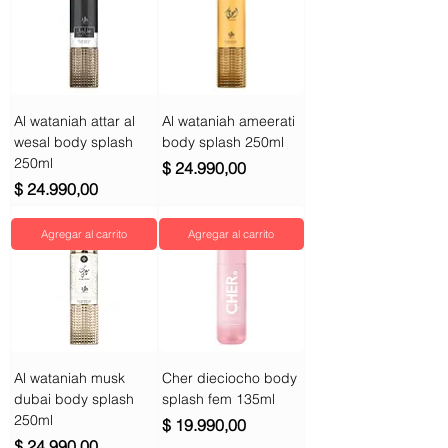
Al wataniah attar al
Al wataniah ameerati
wesal body splash
body splash 250ml
250ml
Precio
$ 24.990,00
Precio
$ 24.990,00
Agregar al carrito
Agregar al carrito
Al wataniah musk
Cher dieciocho body
dubai body splash
splash fem 135ml
250ml
Precio
$ 19.990,00
Precio
$ 24.990,00