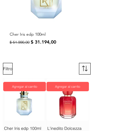
Cher Iris edp 100ml
AD Ébano Salvia edp 
Precio
Precio de oferta
Precio
$ 31.194,00
$ 51.990,00
$ 81.900,00
Filtro
Agregar al carrito
Agregar al carrito
Cher Iris edp 100ml
L'inedito Dolcezza