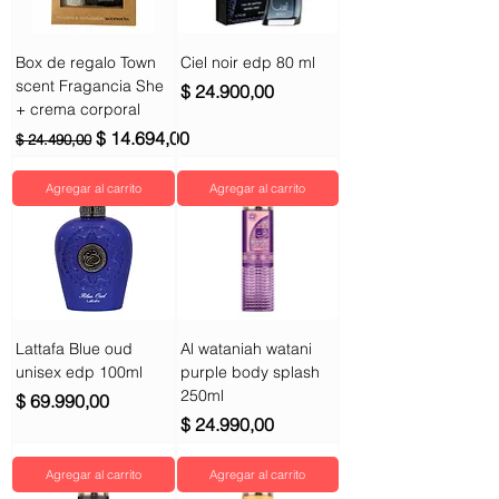
Box de regalo Town
Ciel noir edp 80 ml
scent Fragancia She
Precio
$ 24.900,00
+ crema corporal
Precio
Precio de oferta
$ 14.694,00
$ 24.490,00
Agregar al carrito
Agregar al carrito
Lattafa Blue oud
Al wataniah watani
unisex edp 100ml
purple body splash
250ml
Precio
$ 69.990,00
Precio
$ 24.990,00
Agregar al carrito
Agregar al carrito