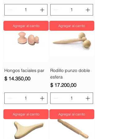
Agregar al carrito
Agregar al carrito
Hongos faciales par
Rodillo punzo doble
esfera
Precio
$ 14.350,00
Precio
$ 17.200,00
Agregar al carrito
Agregar al carrito