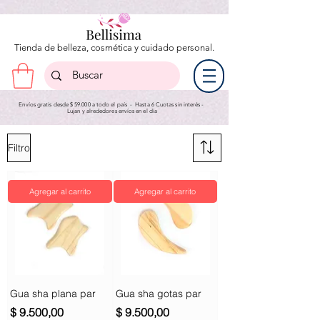
Tienda de belleza, cosmética y cuidado personal.
Envíos gratis desde $ 59.000 a todo el país - Hasta 6 Cuotas sin interés -
Lujan y a
lrededores envíos en el día
Filtro
Agregar al carrito
Agregar al carrito
Gua sha plana par
Gua sha gotas par
Precio
Precio
$ 9.500,00
$ 9.500,00