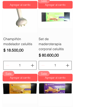
Sale
Agregar al carrito
Agregar al carrito
Champiñón
Set de
modelador celulitis
maderoterapia
corporal celulitis
Precio
$ 18.500,00
Precio
$ 80.600,00
Sale
Sale
Agregar al carrito
Agregar al carrito