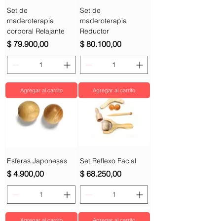
Set de
Set de
maderoterapia
maderoterapia
corporal Relajante
Reductor
Precio
Precio
$ 79.900,00
$ 80.100,00
Agregar al carrito
Agregar al carrito
Esferas Japonesas
Set Reflexo Facial
Precio
Precio
$ 4.900,00
$ 68.250,00
Agregar al carrito
Agregar al carrito