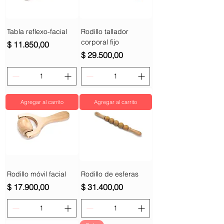
Tabla reflexo-facial
Rodillo tallador
corporal fijo
Precio
$ 11.850,00
Precio
$ 29.500,00
Agregar al carrito
Agregar al carrito
Rodillo móvil facial
Rodillo de esferas
Precio
Precio
$ 17.900,00
$ 31.400,00