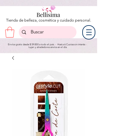
Tienda de belleza, cosmética y cuidado personal.
Envíos gratis desde $ 59.000 a todo el país - Hasta 6 Cuotas sin interés -
Lujan y a
lrededores envíos en el día