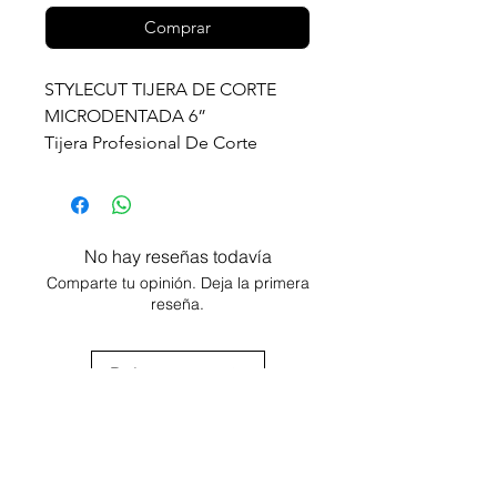
Comprar
STYLECUT TIJERA DE CORTE
MICRODENTADA 6”
Tijera Profesional De Corte
Peluquería Barbería Mod.
StyleCut Tijera de corte está
confeccionada en acero
inoxidable de alta calidad, pulida
No hay reseñas todavía
con terminación brillante, lo cual
Comparte tu opinión. Deja la primera
garantiza su larga durabilidad.
reseña.
Son livianas y de fácil agarre.
Ideal para peluquería y barbería.
Dejar una reseña
Agregar al carrito