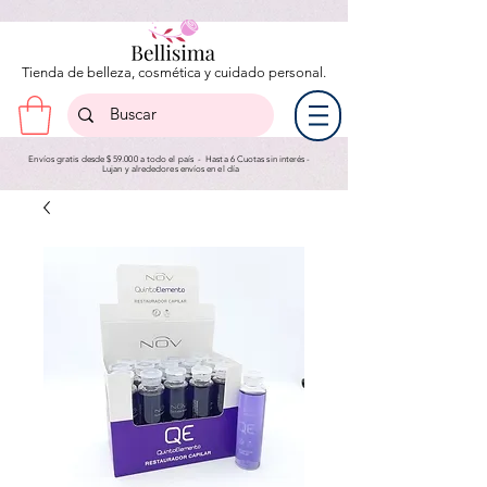
Tienda de belleza, cosmética y cuidado personal.
Envíos gratis desde $ 59.000 a todo el país - Hasta 6 Cuotas sin interés -
Lujan y a
lrededores envíos en el día