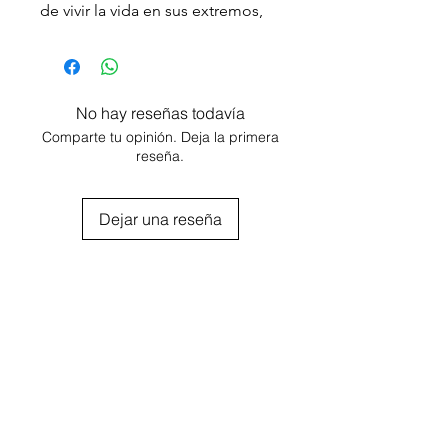
de vivir la vida en sus extremos,
experimentando la rivalidad entre
el día y la noche, la tradición y la
intensidad, la delgada línea entre
lo refinado y lo atrevido.
No hay reseñas todavía
Notas de Salida: manzana,
Comparte tu opinión. Deja la primera
cardamomo, pimienta.
reseña.
Notas de Corazón: neroli,
jengibre, vainilla.
Dejar una reseña
Notas de Fondo: ambar, sándalo,
haba tonka cuero.
Agregar al carrito