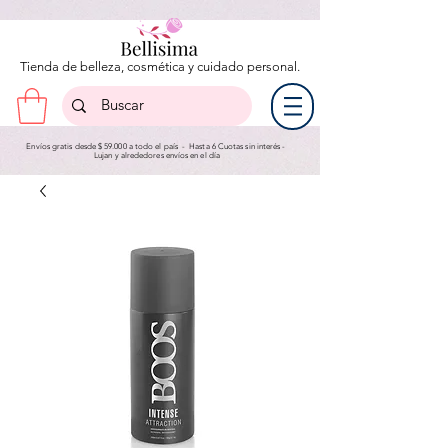
Tienda de belleza, cosmética y cuidado personal.
Envíos gratis desde $ 59.000 a todo el país - Hasta 6 Cuotas sin interés -
Lujan y a
lrededores envíos en el día