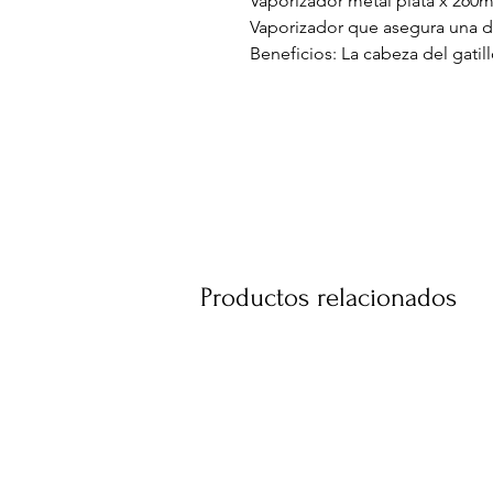
Vaporizador metal plata x 260m
Vaporizador que asegura una d
Beneficios: La cabeza del gati
responde a un diseño ergonómi
y la hace cómoda de agarrar.
Ideal para salón de peluquería 
Color: Plata.
Medidas: 22 x 10 x 5 cm
Peso: 65 gr.
Productos relacionados