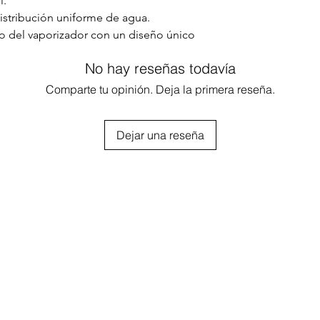
l.
istribución uniforme de agua.
llo del vaporizador con un diseño único
co que reduce la fatiga de las manos
No hay reseñas todavía
profesional.
Comparte tu opinión. Deja la primera reseña.
Dejar una reseña