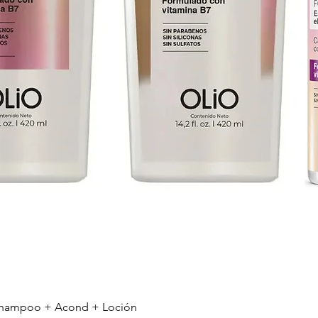
r Shampoo + Acond + Loción
Vista rápida