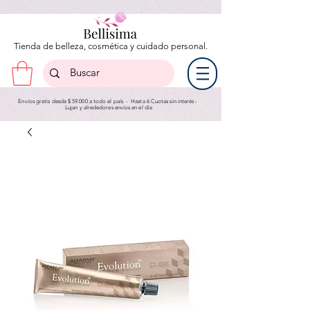
Tienda de belleza, cosmética y cuidado personal.
Envíos gratis desde $ 59.000 a todo el país - Hasta 6 Cuotas sin interés -
Lujan y a
lrededores envíos en el día