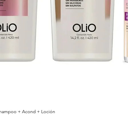
r Shampoo + Acond + Loción
Vista rápida