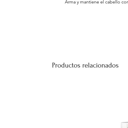
Arma y mantiene el cabello co
película, homogénea y pareja.
Su fórmula exclusiva permite 
ambiente, confiriendo al cabell
Con resinas modernas, para un
peinar y fijar el cabello.
Presentación: 350g/500ml
Productos relacionados