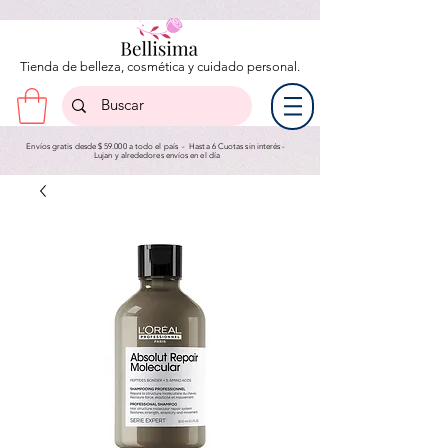
Tienda de belleza, cosmética y cuidado personal.
Envíos gratis desde $ 59.000 a todo el país - Hasta 6 Cuotas sin interés -
Lujan y a
lrededores envíos en el día