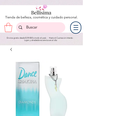
Tienda de belleza, cosmética y cuidado personal.
Envíos gratis desde $ 59.000 a todo el país - Hasta 6 Cuotas sin interés -
Lujan y a
lrededores envíos en el día