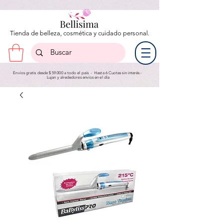
Tienda de belleza, cosmética y cuidado personal.
Envíos gratis desde $ 59.000 a todo el país - Hasta 6 Cuotas sin interés -
Lujan y a
lrededores envíos en el día