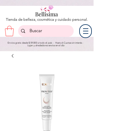
Tienda de belleza, cosmética y cuidado personal.
Envíos gratis desde $ 59.000 a todo el país - Hasta 6 Cuotas sin interés -
Lujan y a
lrededores envíos en el día