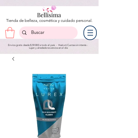
Tienda de belleza, cosmética y cuidado personal.
Envíos gratis desde $ 59.000 a todo el país - Hasta 6 Cuotas sin interés -
Lujan y a
lrededores envíos en el día