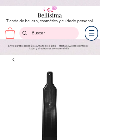
Tienda de belleza, cosmética y cuidado personal.
Envíos gratis desde $ 59.000 a todo el país - Hasta 6 Cuotas sin interés -
Lujan y a
lrededores envíos en el día