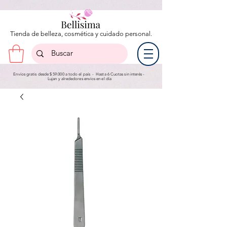
Tienda de belleza, cosmética y cuidado personal.
Envíos gratis desde $ 59.000 a todo el país - Hasta 6 Cuotas sin interés -
Lujan y a
lrededores envíos en el día