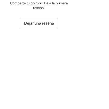
Comparte tu opinión. Deja la primera
reseña.
Dejar una reseña
Agregar al carrito
Kit Olio Biotina Caída Fortalecedor
Ampolla de Fijación Pri