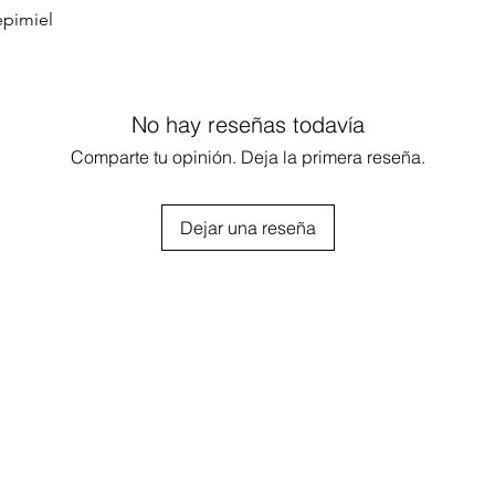
pimiel

los métodos de depilación más 
No hay reseñas todavía
alidad.  Consiste en calentar la cera y 
a depilar. Su uso disminuye la aparición 
Comparte tu opinión. Deja la primera reseña.
rae de raíz  y mejora la textura de la 
más, deja la piel suave al tacto.

Dejar una reseña
a Depimiel trabaja con el sistema 
ación tanto profesional como hogareña; 
cil, práctico y seguro de usar.

 cera que trabaja con el sistema 