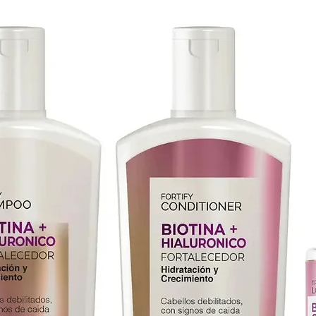
 usar.

onal como uso hogareño.
