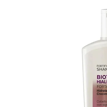
Español.

- Es descartable.

- Es fácil, seguro y práctico para
- Sirve tanto para uso profesi
- 230 W

Medidas:

15 Cm. de altura

20 Cm. de ancho aproximado.

Incluye:

- 1 Derretidor de cera

- Filtro

Garantía: 6 meses de fábrica