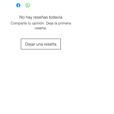
Color: Cromado
Aumento: 8X
Diámetro: 20 cm
No hay reseñas todavía
Comparte tu opinión. Deja la primera
reseña.
Dejar una reseña
Agregar al carrito