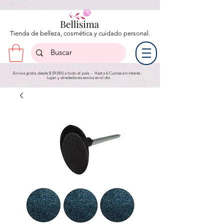
Tienda de belleza, cosmética y cuidado personal.
Envíos gratis desde $ 59.000 a todo el país - Hasta 6 Cuotas sin interés -
Lujan y a
lrededores envíos en el día