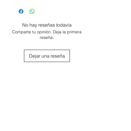
1 MANDRIL 4 CM LARGO
3 DISCOS CON VELCRO 2 CM
DIAMETRO
No hay reseñas todavía
Comparte tu opinión. Deja la primera
reseña.
Dejar una reseña
Agregar al carrito