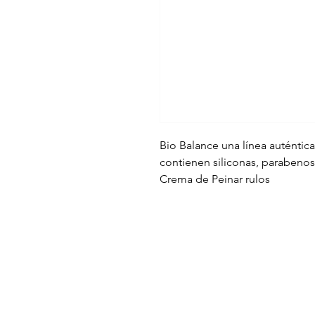
Bio Balance una línea auténtic
contienen siliconas, parabenos, 
Crema de Peinar rulos
RECOMENDADO: Para todo tip
METODO CURLY: No genera bu
Fórmula LOW POO. DEFINICI
Bio Balance Rulos posee fórmul
naturales que no generan build
Hidrata el cabello, logrando un
mayor suavidad y manejabilida
RESULTADO: Nutrición. Hidrata