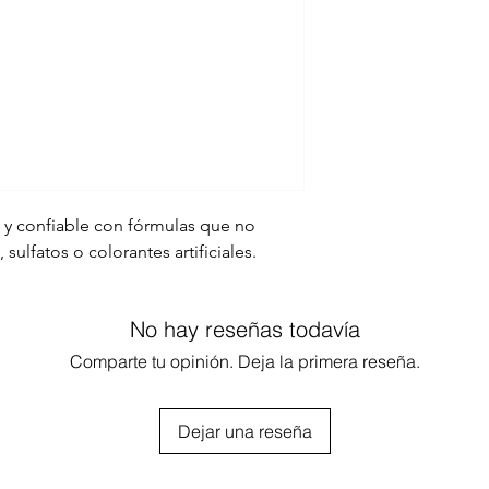
a y confiable con fórmulas que no
sulfatos o colorantes artificiales.
o de rulos
No hay reseñas todavía
ild up
ÓN DURADERA DE RIZOS
Comparte tu opinión. Deja la primera reseña.
as enriquecidas con óleos y extractos
 up.
Dejar una reseña
a definición duradera de los rizos con
d.
ción. Reconstrucción.