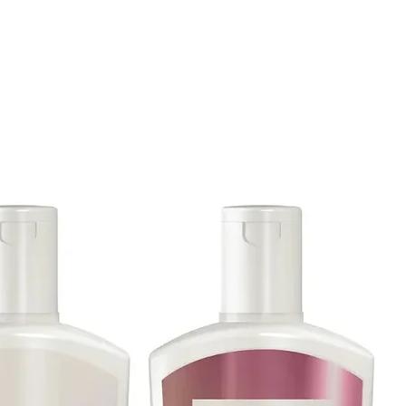
% naturales que actúan desde la raíz y
ntes tios de textura del cabello
da patrón único, con resultados