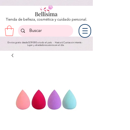
Tienda de belleza, cosmética y cuidado personal.
Envíos gratis desde $ 59.000 a todo el país - Hasta 6 Cuotas sin interés -
Lujan y a
lrededores envíos en el día