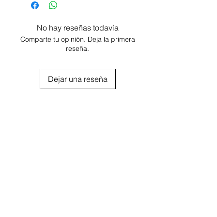
Familia Olfativa: Floral.
Nota de Salida: melón, pera,
manzana, notas verdes.
No hay reseñas todavía
Notas de Cuerpo: jazmín, lila,
Comparte tu opinión. Deja la primera
fresia, jacinto.
reseña.
Nota de Fondo: ámbar, pachulí,
notas almizcladas.
Dejar una reseña
Agregar al carrito