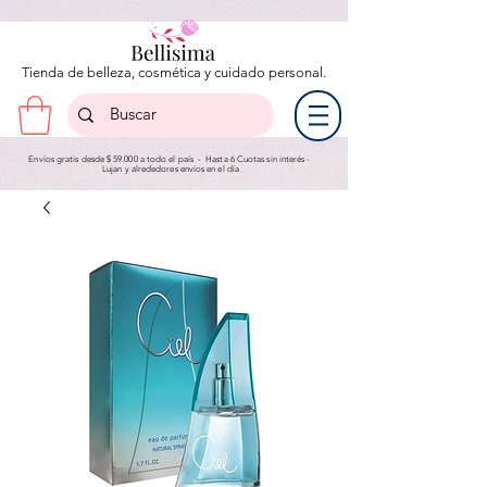
Tienda de belleza, cosmética y cuidado personal.
Envíos gratis desde $ 59.000 a todo el país - Hasta 6 Cuotas sin interés -
Lujan y a
lrededores envíos en el día