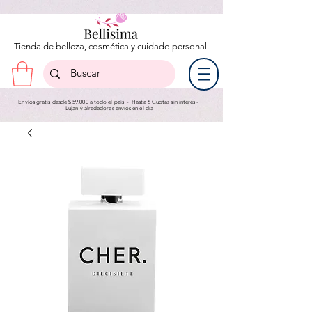
Tienda de belleza, cosmética y cuidado personal.
Envíos gratis desde $ 59.000 a todo el país - Hasta 6 Cuotas sin interés -
Lujan y a
lrededores envíos en el día