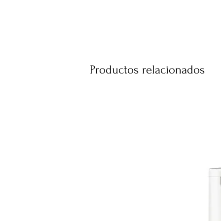
3. Destrabe el roll on pasándo
DEPIMIEL hasta que gire libre
4. Aplique la cera sobre la piel
5. Coloque la banda para depila
6. Con una de las manos manten
retire la banda en sentido cont
Productos relacionados
tirón enérgico y decidido. (ret
más cerca de la piel como sea 
7. Use el Ole Limpiador Post D
DEPIMIEL para retirar los posibl
Depilatorio DEPIMIEL para atenu