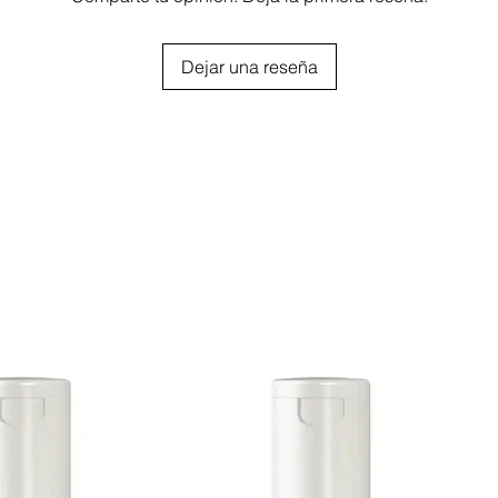
lo sobre la banda para depilación
mente.
Dejar una reseña
 en sentido del crecimiento del vello.
ción sobre la cera y fricciónela.
ga la piel estirada, y con la otra mano
rario al crecimiento del vello con un
ire siempre la banda paralelamente y lo
posible).
epilatorio o Leche de Limpieza
es restos de cera y el Gel Post
ar la sensibilidad de la piel.