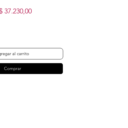
Precio
Precio
$ 37.230,00
de
oferta
regar al carrito
Comprar