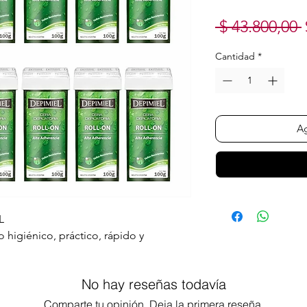
 $ 43.800,00 
Cantidad
*
Ag
L
 higiénico, práctico, rápido y
rretidor Eléctrico DEPIMIEL por 25 a 30
No hay reseñas todavía
 Pre Depilatoria DEPIMIEL.
Comparte tu opinión. Deja la primera reseña.