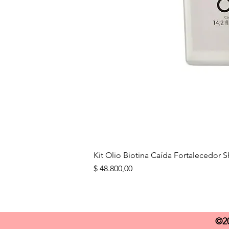
Kit Olio Biotina Caída Fortalecedo
Precio
$ 48.800,00
©20