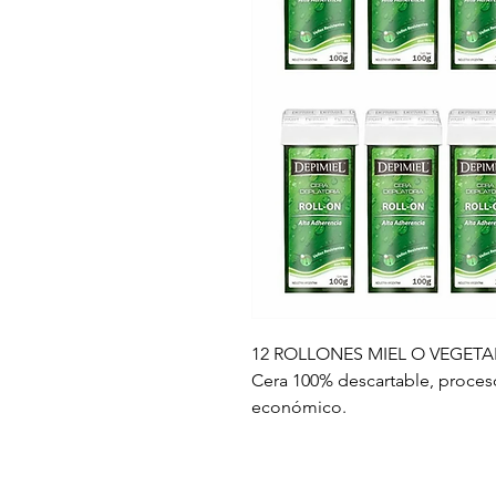
12 ROLLONES MIEL O VEGETA
Cera 100% descartable, proceso
económico.
1. Calentar el Roll On en el De
minutos.
2. Limpie la piel con la Loción