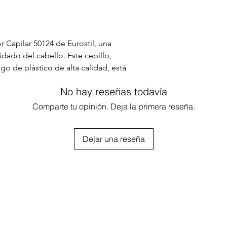
 Capilar 50124 de Eurostil, una
idado del cabello. Este cepillo,
o de plástico de alta calidad, está
riencia de masaje placentera y efectiva
No hay reseñas todavía
as de plástico son suaves al tacto,
unda al aplicar shampoo, lo que ayuda
Comparte tu opinión. Deja la primera reseña.
r la picazón. Además, su uso regular
ea, promoviendo un crecimiento más
Dejar una reseña
Este cepillo no es iónico ni térmico, lo
segura y práctica para el uso diario.
rás de un cabello menos propenso a la
 asegurando que luzca radiante y lleno
can un cuidado integral y efectivo para