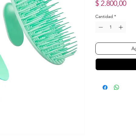
Pr
$ 2.800,00
Cantidad
*
Ag