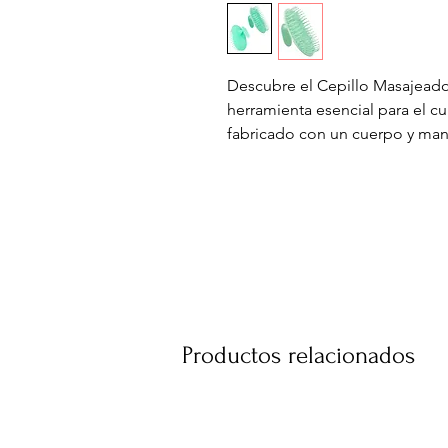
Descubre el Cepillo Masajeador
herramienta esencial para el cu
fabricado con un cuerpo y mang
diseñado para ofrecer una expe
en el cuero cabelludo. Sus cerd
permitiendo una limpieza prof
a eliminar impurezas y a alivia
mejora la circulación sanguín
saludable y fuerte del cabello. 
que lo convierte en una opción 
Con el modelo 50124, disfruta
rotura y a las puntas abiertas,
Productos relacionados
de vida. Ideal para quienes bus
su melena.