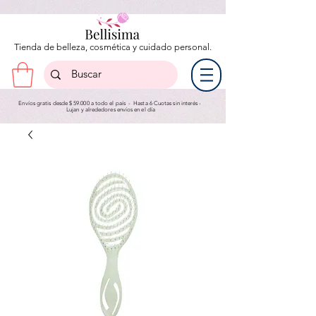
Tienda de belleza, cosmética y cuidado personal.
Envíos gratis desde $ 59.000 a todo el país - Hasta 6 Cuotas sin interés -
Lujan y a
lrededores envíos en el día