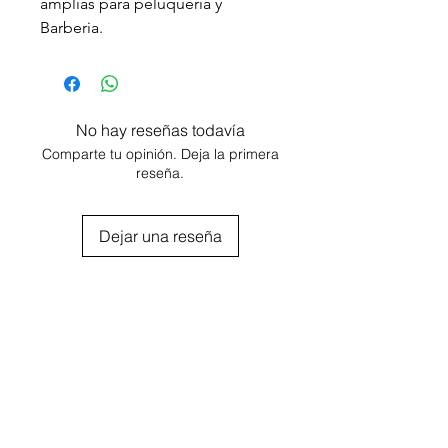
amplias para peluquería y
Barberia.
Cuello elástico.
Con gancho para sujetar el cuello
No hay reseñas todavía
Comparte tu opinión. Deja la primera
reseña.
Dejar una reseña
Agregar al carrito