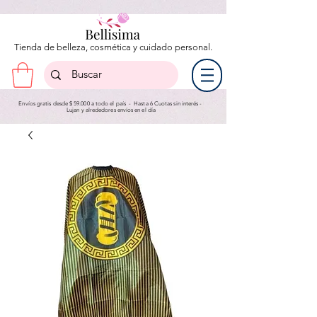
Tienda de belleza, cosmética y cuidado personal.
Envíos gratis desde $ 59.000 a todo el país - Hasta 6 Cuotas sin interés -
Lujan y a
lrededores envíos en el día