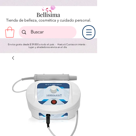
Tienda de belleza, cosmética y cuidado personal.
Envíos gratis desde $ 59.000 a todo el país - Hasta 6 Cuotas sin interés -
Lujan y a
lrededores envíos en el día