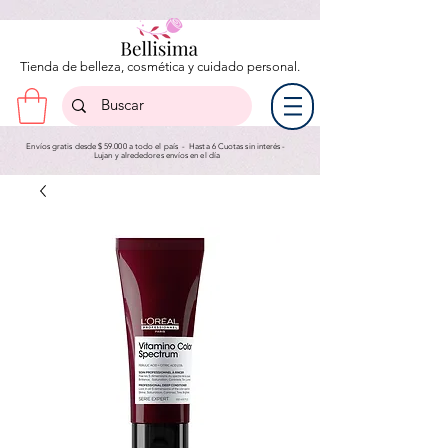
Tienda de belleza, cosmética y cuidado personal.
Envíos gratis desde $ 59.000 a todo el país - Hasta 6 Cuotas sin interés -
Lujan y a
lrededores envíos en el día