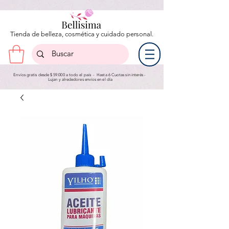
Tienda de belleza, cosmética y cuidado personal.
Envíos gratis desde $ 59.000 a todo el país - Hasta 6 Cuotas sin interés -
Lujan y a
lrededores envíos en el día