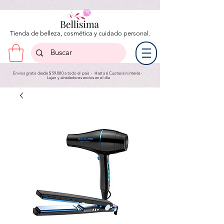
Tienda de belleza, cosmética y cuidado personal.
Envíos gratis desde $ 59.000 a todo el país - Hasta 6 Cuotas sin interés -
Lujan y a
lrededores envíos en el día