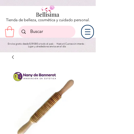
Tienda de belleza, cosmética y cuidado personal.
Envíos gratis desde $ 59.000 a todo el país - Hasta 6 Cuotas sin interés -
Lujan y a
lrededores envíos en el día