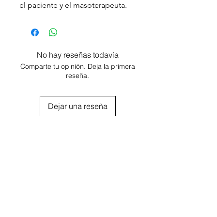
el paciente y el masoterapeuta.
Mejora la postura del
profesional.
Se puede realizar un masaje con
presión sin sufrir cansancio.
No hay reseñas todavía
.
Comparte tu opinión. Deja la primera
Si aún no lo tenés, no podés
reseña.
dudarlo! Pedilo!
Dejar una reseña
Agregar al carrito