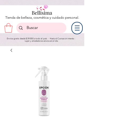
Tienda de belleza, cosmética y cuidado personal.
Envíos gratis desde $ 59.000 a todo el país - Hasta 6 Cuotas sin interés -
Lujan y a
lrededores envíos en el día