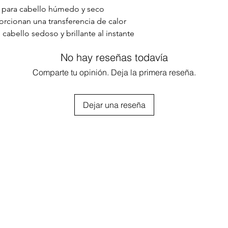
a para cabello húmedo y seco
rcionan una transferencia de calor
 cabello sedoso y brillante al instante
as (12.5 cm) para un alisado más rápido
No hay reseñas todavía
a 230°C para todo tipo de cabello
 para máxima comodidad
Comparte tu opinión. Deja la primera reseña.
Dejar una reseña
ente al calor
 ES DOBLE VOLTAJE. SE ADAPTARÁ
JE CORRECTO. SIN EMBARGO, SE
ADOR ADECUADO (NO INCLUIDO)
L TOMA CORRIENTE.