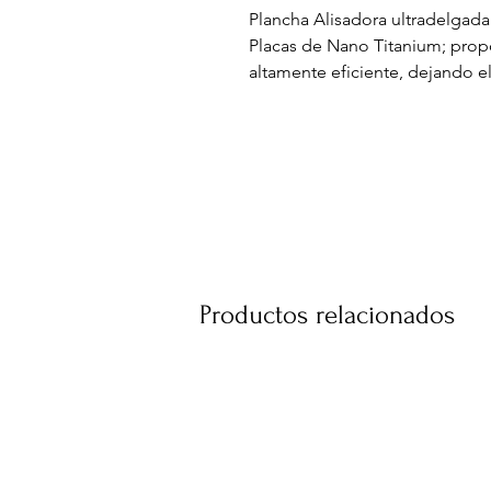
Plancha Alisadora ultradelgad
Placas de Nano Titanium; propo
altamente eficiente, dejando el
Placas extralargas de 5 pulgad
50 ajustes de temperatura hast
Diseño delgado y ultraligero
Cable giratorio 360°
Doble Voltaje 120V-240V
Incluye elegante estuche resist
ACLARACIÓN: ESTA PLANCHA
AUTOMÁTICAMENTE AL VOLTA
DEBERÁ UTILIZAR UN ADAPT
Productos relacionados
PARA PODER CONECTARLA A