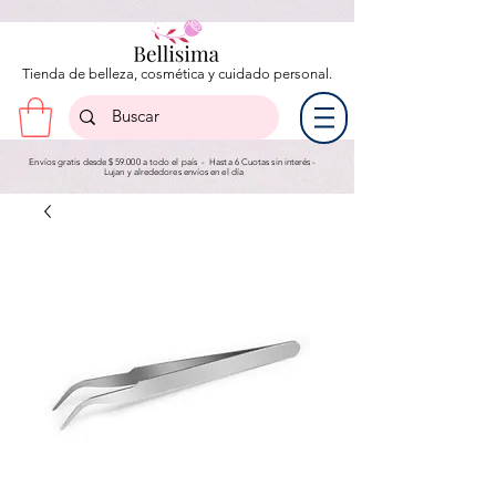
Tienda de belleza, cosmética y cuidado personal.
Envíos gratis desde $ 59.000 a todo el país - Hasta 6 Cuotas sin interés -
Lujan y a
lrededores envíos en el día