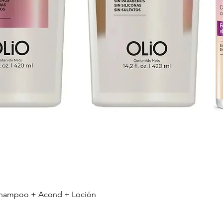
r Shampoo + Acond + Loción
Vista rápida