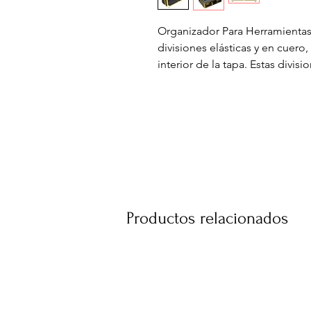
Organizador Para Herramientas
divisiones elásticas y en cuero,
interior de la tapa. Estas divis
proteger las herramientas de t
terminaciones en dorado que le
ideal para organizar las herram
seguridad y preservar su durab
numérica para su mayor seguri
MEDIDAS CERRADO- 32 cm alto
Productos relacionados