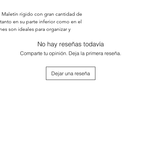
 Maletín rígido con gran cantidad de
 tanto en su parte inferior como en el
iones son ideales para organizar y
rabajo. Diseñado en color negro con
No hay reseñas todavía
 dan un detalle innovador y único. Es
ientas de trabajo, guardarlas con
Comparte tu opinión. Deja la primera reseña.
ilidad. Posee 2 cerraduras con clave
dad.
Dejar una reseña
 x 40 cm largo x 16 cm profundidad