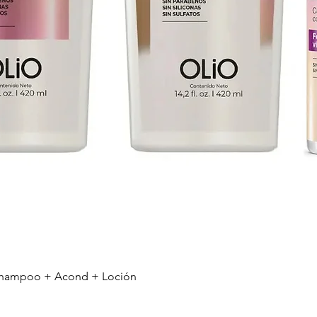
r Shampoo + Acond + Loción
Vista rápida