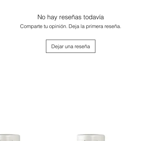
para colgar.
No hay reseñas todavía
Comparte tu opinión. Deja la primera reseña.
gía y proteger el medio ambiente
el cilindro lumínico
Dejar una reseña
PVC Galvanizado resistente al calor
sparente de 1.5mm de espesor de
e fácil instalación incluido
ca de 1.5 m