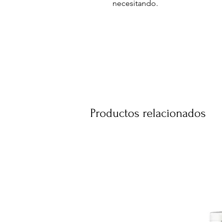
necesitando.
Farol giratorio con luz interior 
CARACTERISTICAS:
- Interruptor de encendido
- Luz de LED para ahorrar ener
- Motor rotativo que hace girar 
- Sombreros confeccionado en 
- Pared del tubo exterior tran
resistente confección
- Soporte de acero inoxidable d
Productos relacionados
- Cable de alimentación eléctri
- Potencia: 5W
- Funciona a 220V
MEDIDAS:
- 60 cm Alto
- 18 cm Diámetro